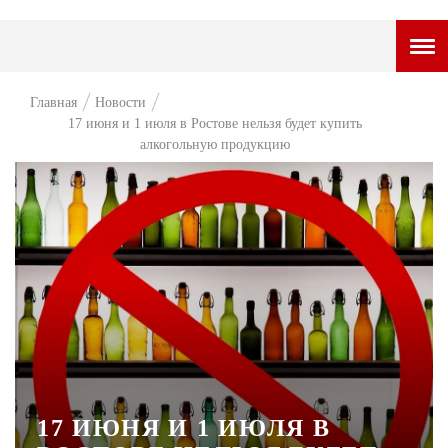
ГОРОДСКОЙ ПОРТАЛ
Главная
Новости
17 июня и 1 июля в Ростове нельзя будет купить
НОВОСТИ
алкогольную продукцию
ВОПРОС НЕДЕЛИ
ПРЕМЬЕРА
ТАМ И ТУТ
СТИЛЬ ЖИЗНИ
ХАЙП
ЧЕЛОВЕК ОСОБЕННЫЙ
КУЛЬТ ЕДЫ
17 ИЮНЯ И 1 ИЮЛЯ В
АФИША