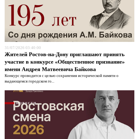
31/07/2026 03:40:00
Жителей Ростов-на-Дону приглашают принять
участие в конкурсе «Общественное признание»
имени Андрея Матвеевича Байкова
Конкурс проводится с целью сохранения исторической памяти о
Я согласен с
политикой конфиденциальности и
выдающемся городском го...
защиты информации*
Я согласен с
политикой конфиденциальности и
защиты информации*
НОВОСТИ