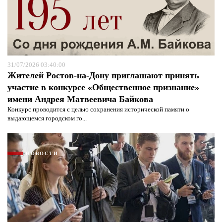
31/07/2026 03:40:00
Жителей Ростов-на-Дону приглашают принять
участие в конкурсе «Общественное признание»
имени Андрея Матвеевича Байкова
Конкурс проводится с целью сохранения исторической памяти о
выдающемся городском го...
Я согласен с
политикой конфиденциальности и
защиты информации*
Я согласен с
политикой конфиденциальности и
защиты информации*
НОВОСТИ