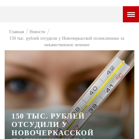
ГОРОДСКОЙ ПОРТАЛ
Главная
Новости
150 тыс. рублей отсудили у Новочеркасской поликлиники за
НОВОСТИ
некачественное лечение
ВОПРОС НЕДЕЛИ
ПРЕМЬЕРА
ТАМ И ТУТ
СТИЛЬ ЖИЗНИ
ХАЙП
150 ТЫС. РУБЛЕЙ
ЧЕЛОВЕК ОСОБЕННЫЙ
ОТСУДИЛИ У
КУЛЬТ ЕДЫ
НОВОЧЕРКАССКОЙ
АФИША