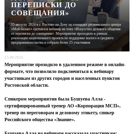
ПЕРЕПИСКИ ДО
СОВЕЩАНИЯ»
ЖУРНАЛ
15 августа 2024 в г. Ростове-на-Дону на площадке регионального центра
«Мой бизнес» состоялся вебинар на тему «Искусство делового общения:
от переписки до совещания». Мероприятие проходило в рамках
реализации национального проекта по поддержке малого и среднего
предпринимательства и собрало более 25 участников
15.08.2024
Мероприятие проходило в удаленном режиме в онлайн-
формате, что позволило подключиться к вебинару
участникам из других городов и населенных пунктов
Ростовской области.
Спикером мероприятия была Бушуева Алла
-
сертифицированный тренер АО «Корпорация МСП»,
тренер по переговорам и деловому этикету, спикер
Российского общества «Знание».
Бушуева Алла на вебинаре рассказала участникам: