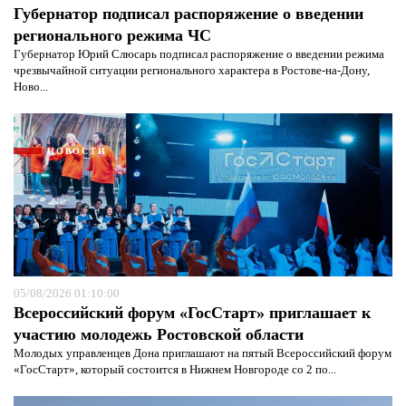
Губернатор подписал распоряжение о введении
регионального режима ЧС
Губернатор Юрий Слюсарь подписал распоряжение о введении режима
чрезвычайной ситуации регионального характера в Ростове-на-Дону,
Ново...
Я согласен с
политикой конфиденциальности и
защиты информации*
Я согласен с
политикой конфиденциальности и
защиты информации*
НОВОСТИ
05/08/2026 01:10:00
Всероссийский форум «ГосСтарт» приглашает к
участию молодежь Ростовской области
Молодых управленцев Дона приглашают на пятый Всероссийский форум
«ГосСтарт», который состоится в Нижнем Новгороде со 2 по...