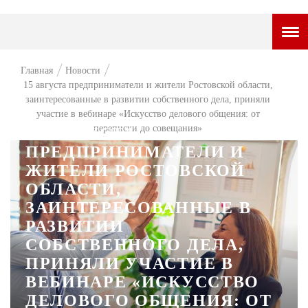
ГОРОДСКОЙ ПОРТАЛ
Главная
Новости
15 августа предприниматели и жители Ростовской области,
НОВОСТИ
заинтересованные в развитии собственного дела, приняли
участие в вебинаре «Искусство делового общения: от
ВОПРОС НЕДЕЛИ
переписки до совещания»
15 АВГУСТА
ПРЕДПРИНИМАТЕЛИ И
ПРЕМЬЕРА
ЖИТЕЛИ РОСТОВСКОЙ
ТАМ И ТУТ
ОБЛАСТИ,
СТИЛЬ ЖИЗНИ
ЗАИНТЕРЕСОВАННЫЕ В
РАЗВИТИИ
ХАЙП
СОБСТВЕННОГО ДЕЛА,
ЧЕЛОВЕК ОСОБЕННЫЙ
ПРИНЯЛИ УЧАСТИЕ В
ВЕБИНАРЕ «ИСКУССТВО
КУЛЬТ ЕДЫ
ДЕЛОВОГО ОБЩЕНИЯ: ОТ
АФИША