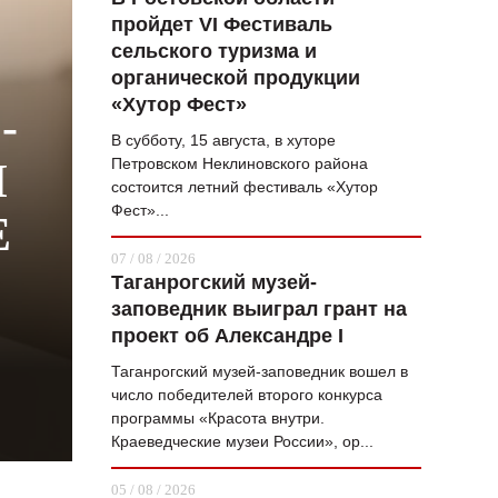
пройдет VI Фестиваль
ВОПРОС НЕДЕЛИ
сельского туризма и
ПРЕМЬЕРА
органической продукции
«Хутор Фест»
-
ТАМ И ТУТ
В субботу, 15 августа, в хуторе
СТИЛЬ ЖИЗНИ
Петровском Неклиновского района
И
состоится летний фестиваль «Хутор
ХАЙП
Фест»...
Е
ЧЕЛОВЕК ОСОБЕННЫЙ
07 / 08 / 2026
Таганрогский музей-
КУЛЬТ ЕДЫ
заповедник выиграл грант на
АФИША
проект об Александре I
Таганрогский музей-заповедник вошел в
ЖУРНАЛ
число победителей второго конкурса
программы «Красота внутри.
Краеведческие музеи России», ор...
05 / 08 / 2026