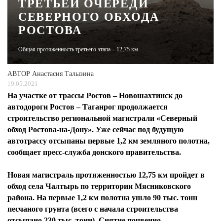
ТРЕТЬЕЙ ОЧЕРЕДИ
СЕВЕРНОГО ОБХОДА
ЖУРНАЛ
РОСТОВА
Общая протяженность третьего этапа – 12,75 км
АВТОР
Анастасия Талызина
19.05.2021
На участке от трассы Ростов – Новошахтинск до
автодороги Ростов – Таганрог продолжается
строительство региональной магистрали «Северный
обход Ростова-на-Дону». Уже сейчас под будущую
автотрассу отсыпаны первые 1,2 км земляного полотна,
сообщает пресс-служба донского правительства.
Новая магистраль протяженностью 12,75 км пройдет в
обход села Чалтырь по территории Мясниковского
района. На первые 1,2 км полотна ушло 90 тыс. тонн
песчаного грунта (всего с начала строительства
отсыпано 230 тыс. тонн). Снятие почвенно-