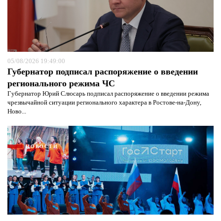
05/08/2026 19:49:00
Губернатор подписал распоряжение о введении
регионального режима ЧС
Губернатор Юрий Слюсарь подписал распоряжение о введении режима
чрезвычайной ситуации регионального характера в Ростове-на-Дону,
Ново...
НОВОСТИ
Я согласен с
политикой конфиденциальности и
защиты информации*
Я согласен с
политикой конфиденциальности и
защиты информации*