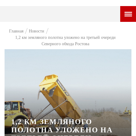
ГОРОДСКОЙ ПОРТАЛ
Главная
Новости
1,2 км земляного полотна уложено на третьей очереди
НОВОСТИ
Северного обхода Ростова
ВОПРОС НЕДЕЛИ
ПРЕМЬЕРА
ТАМ И ТУТ
СТИЛЬ ЖИЗНИ
ХАЙП
ЧЕЛОВЕК ОСОБЕННЫЙ
1,2 КМ ЗЕМЛЯНОГО
КУЛЬТ ЕДЫ
ПОЛОТНА УЛОЖЕНО НА
АФИША