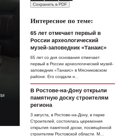
Сохранить в PDF
ВОПРОС НЕДЕЛИ
ПРЕМЬЕРА
Интересное по теме:
ТАМ И ТУТ
65 лет отмечает первый в
России археологический
СТИЛЬ ЖИЗНИ
музей-заповедник «Танаис»
ХАЙП
65 лет со дня основания отмечает
первый в России археологический музей-
ЧЕЛОВЕК ОСОБЕННЫЙ
заповедник «Танаис» в Мясниковском
районе. Его создали н...
КУЛЬТ ЕДЫ
АФИША
В Ростове-на-Дону открыли
да
памятную доску строителям
ЖУРНАЛ
региона
3 августа, в Ростове-на-Дону, в парке
Строителей, состоялась церемония
открытия памятной доски, посвящённой
строителям Ростовской области. М...