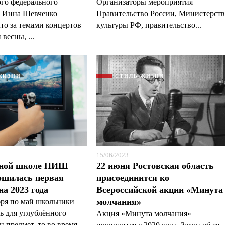
го федерального
Организаторы мероприятия –
а Инна Шевченко
Правительство России, Министерст
что за темами концертов
культуры РФ, правительство...
весны, ...
ЖИЗНИ
СТИЛЬ ЖИЗНИ
15/06/2023
рной школе ПИШ
22 июня Ростовская область
шилась первая
присоединится ко
на 2023 года
Всероссийской акции «Минута
молчания»
бря по май школьники
ь для углублённого
Акция «Минута молчания»
н предмет, то во время