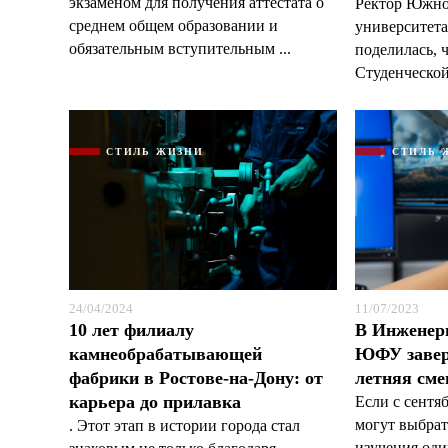
экзаменом для получения аттестата о
Ректор Южно
среднем общем образовании и
университет
обязательным вступительным ...
поделилась, 
Студенческой 
СТИЛЬ ЖИЗНИ
СТИЛЬ 
24/04/2024
11/07/2023
10 лет филиалу
В Инжене
камнеобрабатывающей
ЮФУ завер
фабрики в Ростове-на-Дону: от
летняя сме
карьера до прилавка
Если с сентя
могут выбрат
. Этот этап в истории города стал
изучения оди