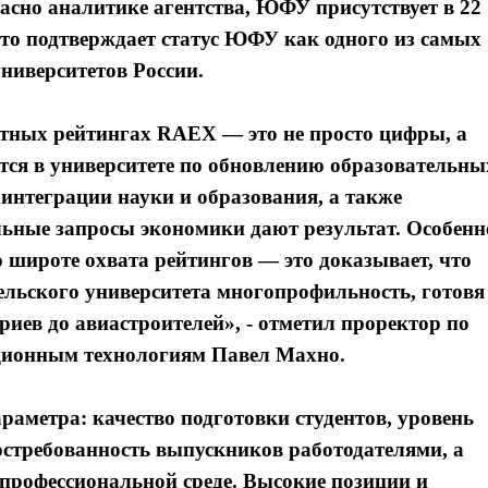
асно аналитике агентства, ЮФУ присутствует в 22
то подтверждает статус ЮФУ как одного из самых
иверситетов России.
ных рейтингах RAEX — это не просто цифры, а
ется в университете по обновлению образовательны
интеграции науки и образования, а также
льные запросы экономики дают результат. Особенн
 широте охвата рейтингов — это доказывает, что
льского университета многопрофильность, готовя
иев до авиастроителей», - отметил проректор по
ционным технологиям Павел Махно.
аметра: качество подготовки студентов, уровень
остребованность выпускников работодателями, а
 профессиональной среде. Высокие позиции и