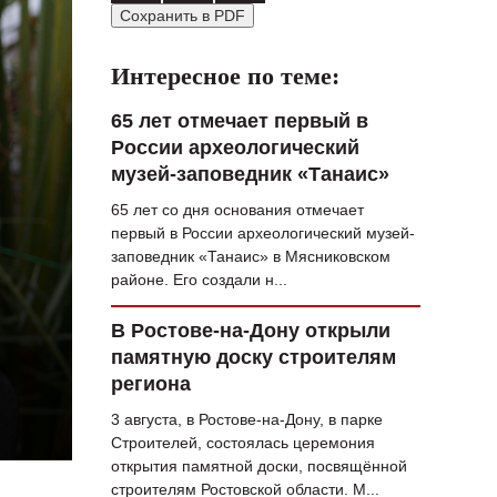
Сохранить в PDF
ВОПРОС НЕДЕЛИ
ПРЕМЬЕРА
Интересное по теме:
ТАМ И ТУТ
65 лет отмечает первый в
России археологический
СТИЛЬ ЖИЗНИ
музей-заповедник «Танаис»
ХАЙП
65 лет со дня основания отмечает
первый в России археологический музей-
ЧЕЛОВЕК ОСОБЕННЫЙ
заповедник «Танаис» в Мясниковском
районе. Его создали н...
КУЛЬТ ЕДЫ
АФИША
В Ростове-на-Дону открыли
памятную доску строителям
ЖУРНАЛ
региона
3 августа, в Ростове-на-Дону, в парке
Строителей, состоялась церемония
открытия памятной доски, посвящённой
строителям Ростовской области. М...