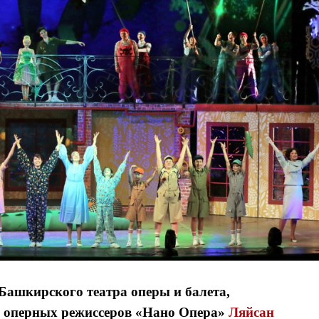
Я согласен с
Я согласен с
политикой конфиденциальности и защиты информации
политикой конфиденциальности и защиты информации
Башкирского театра оперы и балета,
а оперных режиссеров «Нано Опера»
Ляйсан