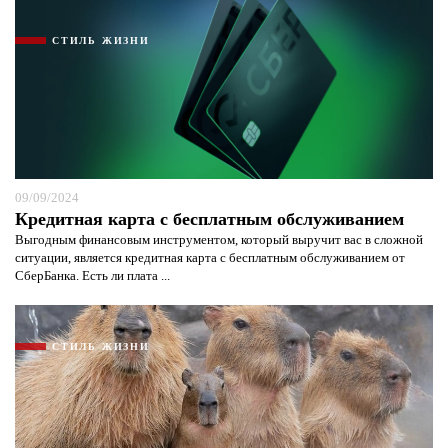
СТИЛЬ ЖИЗНИ
09/09/2024
Кредитная карта с бесплатным обслуживанием
Выгодным финансовым инструментом, который выручит вас в сложной
ситуации, является кредитная карта с бесплатным обслуживанием от
СберБанка. Есть ли плата ...
Я согласен с
политикой конфиденциальности и
защиты информации*
Я согласен с
политикой конфиденциальности и
СТИЛЬ ЖИЗНИ
защиты информации*