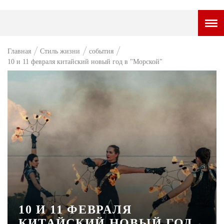
ГОРОДСКОЙ ПОРТАЛ
Главная
Стиль жизни
события
10 и 11 февраля китайский новый год в "Морской"
НОВОСТИ
ВОПРОС НЕДЕЛИ
ПРЕМЬЕРА
ТАМ И ТУТ
СТИЛЬ ЖИЗНИ
ХАЙП
ЧЕЛОВЕК ОСОБЕННЫЙ
КУЛЬТ ЕДЫ
10 И 11 ФЕВРАЛЯ
КИТАЙСКИЙ НОВЫЙ ГОД
АФИША