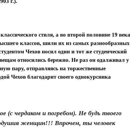
03 г.).
классического стиля, а во второй половине 19 век
 высшего классов, шили их из самых разнообразных
студентом Чехов носил один и тот же студенческий
к вещам относились бережно. Не раз он одалживал у
ную пару, отправляясь на торжественные
одой Чехов благодарит своего однокурсника
Я согласен с
Я согласен с
политикой конфиденциальности и защиты информации
политикой конфиденциальности и защиты информации
 (с чердаком и погребом). Не будь твоего
нодушия женщин!!! Впрочем, ты человек