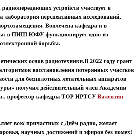
и радиопередающих устройств участвует в
на лаборатория перспективных исследований,
портозамещения. Вовлечена кафедра и в
лы: в ПИШ ЮФУ функционирует одно из
иоэлектронной борьбы.
етических основ радиотехники.В 2022 году грант
алгоритмов восстановления потерянных участков
ости для беспилотных летательных аппаратов
ктуры» получил
действительный член Академии
т.н., профессор кафедры ТОР ИРТСУ
Валентин
яет всех причастных с Днём радио, желает
ровья, научных достижений и эфиров без помех!