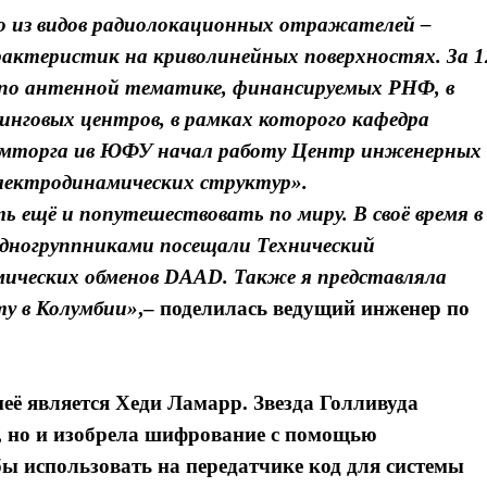
о из видов радиолокационных отражателей –
актеристик на криволинейных поверхностях. За 1
яхпо антенной тематике, финансируемых РНФ, в
нговых центров, в рамках которого кафедра
ромторга ив ЮФУ начал работу Центр инженерных
лектродинамических структур».
 ещё и попутешествовать по миру. В своё время в
одногруппниками посещали Технический
мических обменов DAAD. Также я представляла
ту в Колумбии»
,– поделилась
ведущий инженер по
неё является Хеди Ламарр. Звезда Голливуда
, но и изобрела шифрование с помощью
бы использовать на передатчике код для системы