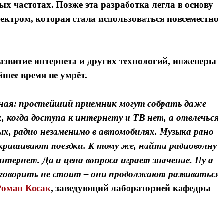
ых частотах. Позже эта разработка легла в основу
ектром, которая стала использоваться повсеместно
азвитие интернета и других технологий, инженеры
ее время не умрёт.
жная: простейший приемник могут собрать даже
, когда доступа к интернету и ТВ нет, а отвлечьс
х, радио незаменимо в автомобилях. Музыка рано
скрашивают поездки. К тому же, найти радиоволну
нтернет. Да и цена вопроса играет значение. Ну а
 говорить не стоит – они продолжают развиватьс
Я согласен с
Я согласен с
политикой конфиденциальности и защиты информации
политикой конфиденциальности и защиты информации
Роман Косак
, заведующий лабораторией кафедры