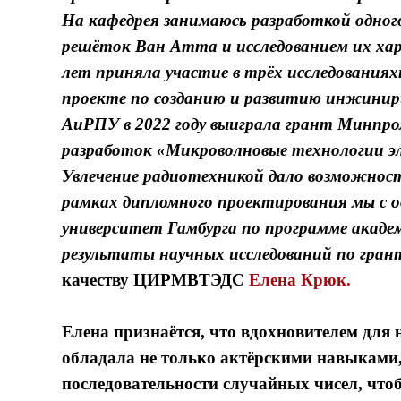
На кафедрея занимаюсь разработкой одног
решёток Ван Атта и исследованием их хар
лет приняла участие в трёх исследовани
проекте по созданию и развитию инжинири
АиРПУ в 2022 году выиграла грант Минп
разработок «Микроволновые технологии э
Увлечение радиотехникой дало возможность
рамках дипломного проектирования мы с 
университет Гамбурга по программе акаде
результаты научных исследований по гран
качеству ЦИРМВТЭДС
Елена Крюк.
Елена признаётся, что вдохновителем для 
обладала не только актёрскими навыками
последовательности случайных чисел, что