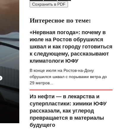
Сохранить в PDF
ВОПРОС НЕДЕЛИ
ПРЕМЬЕРА
Интересное по теме:
ТАМ И ТУТ
«Нервная погода»: почему в
июле на Ростов обрушился
СТИЛЬ ЖИЗНИ
шквал и как городу готовиться
ХАЙП
к следующему, рассказывают
климатологи ЮФУ
ЧЕЛОВЕК ОСОБЕННЫЙ
В конце июля на Ростов-на-Дону
Ь
КУЛЬТ ЕДЫ
обрушился шквал с порывами ветра до
29 метров...
АФИША
Из нефти — в лекарства и
ЖУРНАЛ
суперпластики: химики ЮФУ
рассказали, как углерод
превращается в материалы
будущего