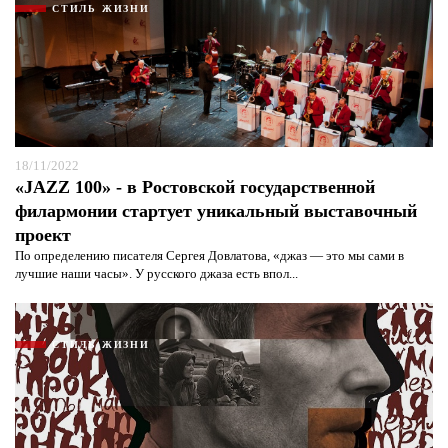
СТИЛЬ ЖИЗНИ
18/11/2022
«JAZZ 100» - в Ростовской государственной
филармонии стартует уникальный выставочный
проект
По определению писателя Сергея Довлатова, «джаз — это мы сами в
лучшие наши часы». У русского джаза есть впол...
СТИЛЬ ЖИЗНИ