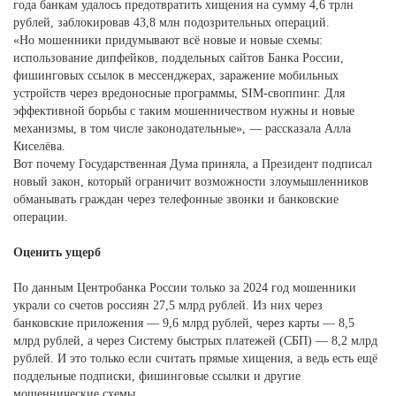
года банкам удалось предотвратить хищения на сумму 4,6 трлн
рублей, заблокировав 43,8 млн подозрительных операций.
«Но мошенники придумывают всё новые и новые схемы:
использование дипфейков, поддельных сайтов Банка России,
фишинговых ссылок в мессенджерах, заражение мобильных
устройств через вредоносные программы, SIM-своппинг. Для
эффективной борьбы с таким мошенничеством нужны и новые
механизмы, в том числе законодательные», — рассказала Алла
Киселёва.
Вот почему Государственная Дума приняла, а Президент подписал
новый закон, который ограничит возможности злоумышленников
обманывать граждан через телефонные звонки и банковские
операции.
Оценить ущерб
По данным Центробанка России только за 2024 год мошенники
украли со счетов россиян 27,5 млрд рублей. Из них через
банковские приложения — 9,6 млрд рублей, через карты — 8,5
млрд рублей, а через Систему быстрых платежей (СБП) — 8,2 млрд
рублей. И это только если считать прямые хищения, а ведь есть ещё
поддельные подписки, фишинговые ссылки и другие
мошеннические схемы.