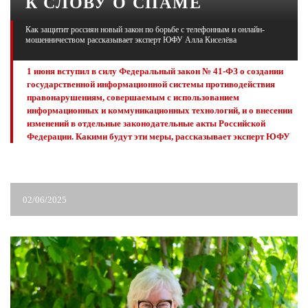
К СЛОВУ О СПАМЕ
Как защитит россиян новый закон по борьбе с телефонным и онлайн-
ЖУРНАЛ
мошенничеством рассказывает эксперт ЮФУ Алла Киселёва
1 июня вступил в силу Федеральный закон № 41-ФЗ о создании
государственной информационной системы противодействия
правонарушениям, совершаемым с использованием
информационных и коммуникационных технологий, и о внесении
изменений в отдельные законодательные акты Российской
Федерации. Какими будут эти меры, рассказывает эксперт ЮФУ
02/06/2025