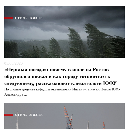
СТИЛЬ ЖИЗНИ
Я согласен с
политикой конфиденциальности и
защиты информации*
Я согласен с
политикой конфиденциальности и
защиты информации*
05/08/2026
«Нервная погода»: почему в июле на Ростов
обрушился шквал и как городу готовиться к
следующему, рассказывают климатологи ЮФУ
По словам доцента кафедры океанологии Института наук о Земле ЮФУ
Александра ...
СТИЛЬ ЖИЗНИ