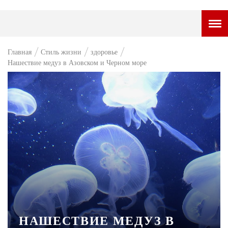
ГОРОДСКОЙ ПОРТАЛ
Главная
Стиль жизни
здоровье
Нашествие медуз в Азовском и Черном море
НОВОСТИ
ВОПРОС НЕДЕЛИ
ПРЕМЬЕРА
ТАМ И ТУТ
СТИЛЬ ЖИЗНИ
ХАЙП
ЧЕЛОВЕК ОСОБЕННЫЙ
КУЛЬТ ЕДЫ
НАШЕСТВИЕ МЕДУЗ В
АФИША