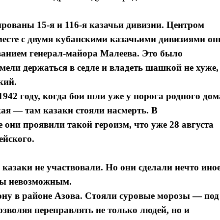
рованы 15-я и 116-я казачьи дивизии. Центром
месте с двумя кубанскими казачьими дивизиями он
ванием генерал-майора Малеева. Это было
ели держаться в седле и владеть шашкой не хуже,
кий.
942 году, когда бои шли уже у порога родного дом
ая — там казаки стояли насмерть. В
они проявили такой героизм, что уже 28 августа
ейского.
 казаки не участвовали. Но они сделали нечто ино
Я согласен с
Я согласен с
политикой конфиденциальности и защиты информации
политикой конфиденциальности и защиты информации
 бы невозможным.
ону в районе Азова. Стояли суровые морозы — под
озволяя переправлять не только людей, но и