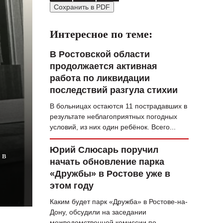
Сохранить в PDF
ВОПРОС НЕДЕЛИ
ПРЕМЬЕРА
Интересное по теме:
ТАМ И ТУТ
В Ростовской области
продолжается активная
СТИЛЬ ЖИЗНИ
работа по ликвидации
ХАЙП
последствий разгула стихии
В больницах остаются 11 пострадавших в
ЧЕЛОВЕК ОСОБЕННЫЙ
результате неблагоприятных погодных
КУЛЬТ ЕДЫ
условий, из них один ребёнок. Всего...
АФИША
Юрий Слюсарь поручил
 в
начать обновление парка
ЖУРНАЛ
«Дружбы» в Ростове уже в
этом году
Каким будет парк «Дружба» в Ростове-на-
Дону, обсудили на заседании
межведомственной комиссии по