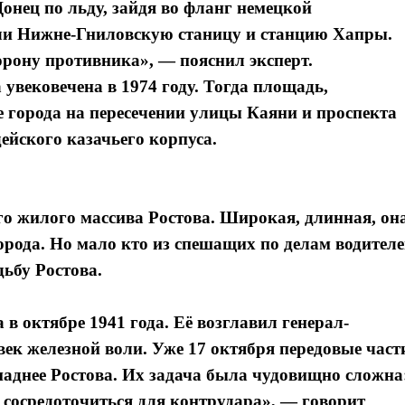
онец по льду, зайдя во фланг немецкой
или Нижне-Гниловскую станицу и станцию Хапры.
орону противника», — пояснил эксперт.
 увековечена в 1974 году. Тогда площадь,
 города на пересечении улицы Каяни и проспекта
ейского казачьего корпуса.
го жилого массива Ростова. Широкая, длинная, он
орода. Но мало кто из спешащих по делам водител
дьбу Ростова.
в октябре 1941 года. Её возглавил генерал-
ек железной воли. Уже 17 октября передовые част
паднее Ростова. Их задача была чудовищно сложна
 сосредоточиться для контрудара», — говорит