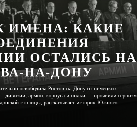
К ИМЕНА: КАКИЕ
ОЕДИНЕНИЯ
МИИ ОСТАЛИСЬ НА
ОВА-НА-ДОНУ
чательно освободила Ростов-на-Дону от немецких
— дивизии, армии, корпуса и полки — проявили героизм
е донской столицы, рассказывает историк Южного