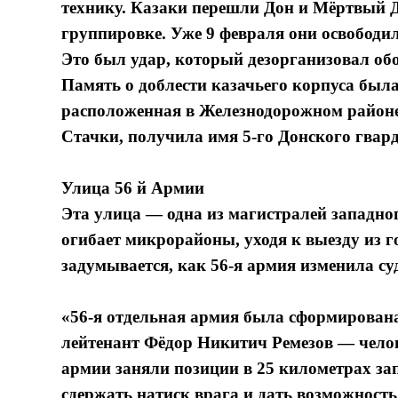
технику. Казаки перешли Дон и Мёртвый Д
группировке. Уже 9 февраля они освобод
Это был удар, который дезорганизовал об
Память о доблести казачьего корпуса была
расположенная в Железнодорожном районе
Стачки, получила имя 5-го Донского гвард
Улица 56 й Армии
Эта улица — одна из магистралей западно
огибает микрорайоны, уходя к выезду из г
задумывается, как 56-я армия изменила су
«56-я отдельная армия была сформирована 
лейтенант Фёдор Никитич Ремезов — челов
армии заняли позиции в 25 километрах за
сдержать натиск врага и дать возможность