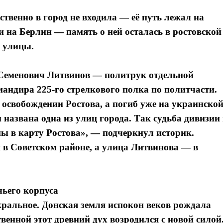
ственно в город не входила — её путь лежал на
 и на Берлин — память о ней осталась в ростовской
й улицы.
 Семенович Литвинов — политрук отдельной
мандира 225-го стрелкового полка по политчасти.
 освобождении Ростова, а погиб уже на украинско
 названа одна из улиц города. Так судьба дивизии
ны в карту Ростова», — подчеркнул историк.
я в Советском районе, а улица Литвинова — в
чьего корпуса
кральное. Донская земля испокон веков рождала
венной этот древний дух возродился с новой силой