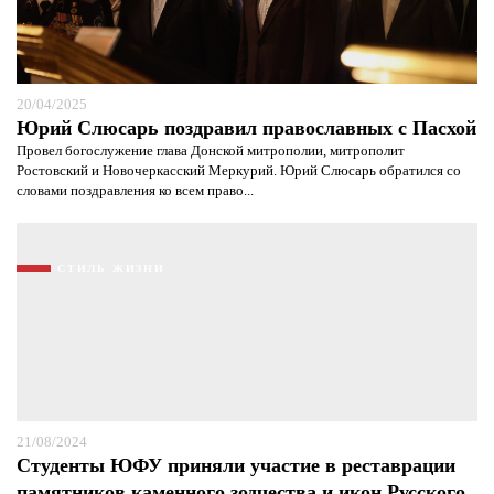
20/04/2025
Юрий Слюсарь поздравил православных с Пасхой
Провел богослужение глава Донской митрополии, митрополит
Ростовский и Новочеркасский Меркурий. Юрий Слюсарь обратился со
словами поздравления ко всем право...
СТИЛЬ ЖИЗНИ
Я согласен с
политикой конфиденциальности и
защиты информации*
Я согласен с
политикой конфиденциальности и
защиты информации*
21/08/2024
Студенты ЮФУ приняли участие в реставрации
памятников каменного зодчества и икон Русского