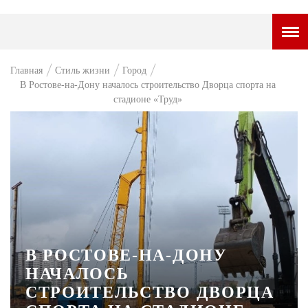
ГОРОДСКОЙ ПОРТАЛ
Главная
Стиль жизни
Город
В Ростове-на-Дону началось строительство Дворца спорта на
НОВОСТИ
стадионе «Труд»
ВОПРОС НЕДЕЛИ
ПРЕМЬЕРА
ТАМ И ТУТ
СТИЛЬ ЖИЗНИ
ХАЙП
В РОСТОВЕ-НА-ДОНУ
ЧЕЛОВЕК ОСОБЕННЫЙ
НАЧАЛОСЬ
КУЛЬТ ЕДЫ
СТРОИТЕЛЬСТВО ДВОРЦА
АФИША