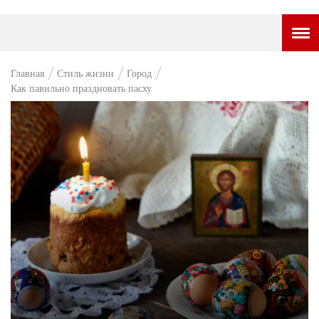
ГОРОДСКОЙ ПОРТАЛ
Главная
Стиль жизни
Город
Как павильно праздновать пасху
НОВОСТИ
ВОПРОС НЕДЕЛИ
ПРЕМЬЕРА
ТАМ И ТУТ
СТИЛЬ ЖИЗНИ
ХАЙП
ЧЕЛОВЕК ОСОБЕННЫЙ
КУЛЬТ ЕДЫ
АФИША