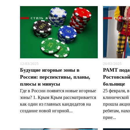
СТИЛЬ ЖИЗНИ
СТИЛЬ 
12/03/2025
26/02/2025
Будущие игорные зоны в
РАМТ пода
России: перспективы, планы,
Ростовской
плюсы и минусы
больнице
Где в России появятся новые игорные
25 февраля, 
зоны? 1. Крым Крым рассматривается
клинической
как один из главных кандидатов на
прошла акция
создание новой игорной...
ребятам, нах
прие...