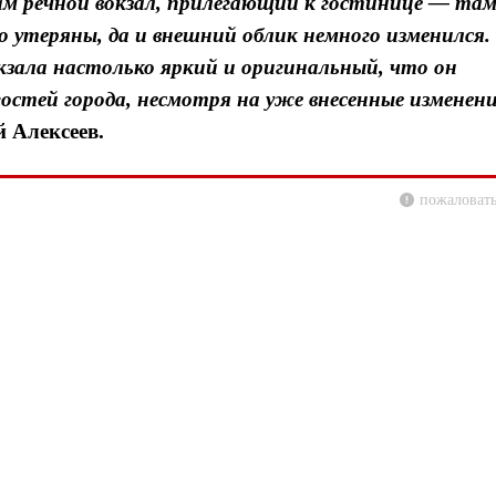
ам речной вокзал, прилегающий к гостинице — та
 утеряны, да и внешний облик немного изменился.
зала настолько яркий и оригинальный, что он
остей города, несмотря на уже внесенные изменен
й Алексеев.
пожаловать
Я согласен с
Я согласен с
политикой конфиденциальности и защиты информации
политикой конфиденциальности и защиты информации