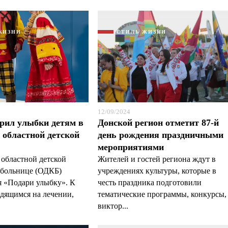
ЖИЗНИ
СТИЛЬ ЖИЗНИ
12/09/2024
рил улыбки детям в
Донской регион отметит 87-й
 областной детской
день рождения праздничными
мероприятиями
в областной детской
Жителей и гостей региона ждут в
 больнице (ОДКБ)
учреждениях культуры, которые в
 «Подари улыбку». К
честь праздника подготовили
одящимся на лечении,
тематические программы, конкурсы,
виктор...