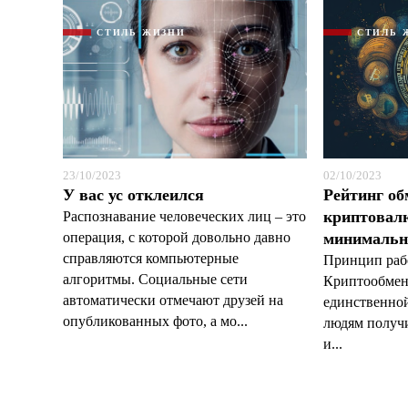
СТИЛЬ ЖИЗНИ
СТИЛЬ 
23/10/2023
02/10/2023
У вас ус отклеился
Рейтинг о
криптовал
Распознавание человеческих лиц – это
операция, с которой довольно давно
минимальн
справляются компьютерные
Принцип раб
алгоритмы. Социальные сети
Криптообмен
автоматически отмечают друзей на
единственной
опубликованных фото, а мо...
людям получ
и...