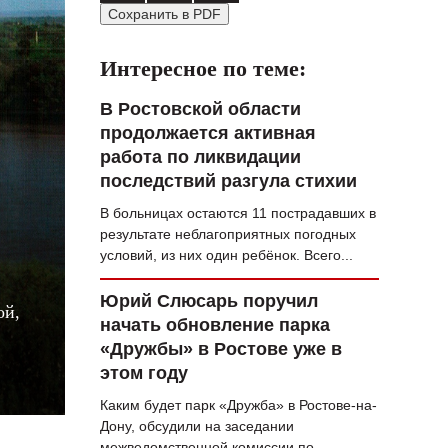
Сохранить в PDF
ВОПРОС НЕДЕЛИ
ПРЕМЬЕРА
Интересное по теме:
ТАМ И ТУТ
В Ростовской области
продолжается активная
СТИЛЬ ЖИЗНИ
работа по ликвидации
ХАЙП
последствий разгула стихии
В больницах остаются 11 пострадавших в
ЧЕЛОВЕК ОСОБЕННЫЙ
»
результате неблагоприятных погодных
КУЛЬТ ЕДЫ
условий, из них один ребёнок. Всего...
АФИША
Юрий Слюсарь поручил
ой,
начать обновление парка
ЖУРНАЛ
«Дружбы» в Ростове уже в
этом году
Каким будет парк «Дружба» в Ростове-на-
Дону, обсудили на заседании
межведомственной комиссии по