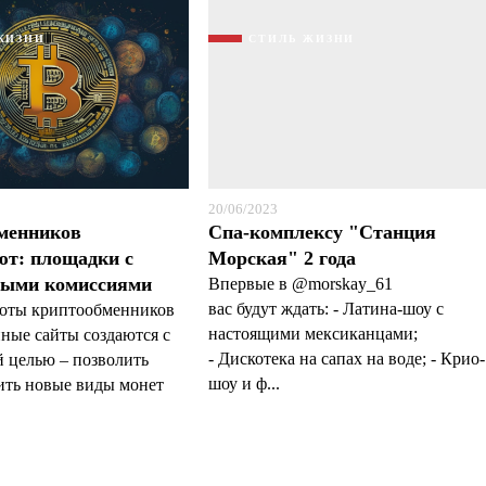
ЖИЗНИ
СТИЛЬ ЖИЗНИ
20/06/2023
бменников
Спа-комплексу "Станция
ют: площадки с
Морская" 2 года
ыми комиссиями
Впервые в @morskay_61
вас будут ждать: - Латина-шоу с
оты криптообменников
настоящими мексиканцами;
ные сайты создаются с
- Дискотека на сапах на воде; - Крио-
 целью – позволить
шоу и ф...
ить новые виды монет