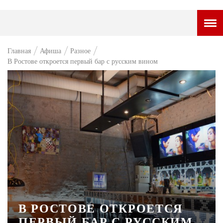
ГОРОДСКОЙ ПОРТАЛ
Главная
Афиша
Разное
В Ростове откроется первый бар с русским вином
НОВОСТИ
ВОПРОС НЕДЕЛИ
ПРЕМЬЕРА
ТАМ И ТУТ
СТИЛЬ ЖИЗНИ
ХАЙП
ЧЕЛОВЕК ОСОБЕННЫЙ
КУЛЬТ ЕДЫ
В РОСТОВЕ ОТКРОЕТСЯ
ПЕРВЫЙ БАР С РУССКИМ
АФИША