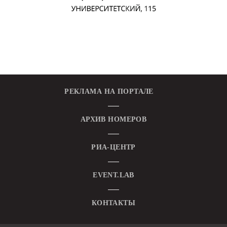
РЕКЛАМА НА ПОРТАЛЕ
АРХИВ НОМЕРОВ
Я согласен с
политикой конфиденциальности и
РИА-ЦЕНТР
защиты информации*
Я согласен с
политикой конфиденциальности и
защиты информации*
EVENT.LAB
КОНТАКТЫ